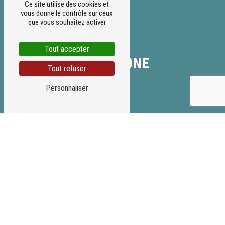
Ce site utilise des cookies et
vous donne le contrôle sur ceux
que vous souhaitez activer
Tout accepter
TÉLÉPHONE
Tout refuser
06 98 69 01 21
Personnaliser
E-MAIL
lc.platrier-plaquiste@hotmail.com